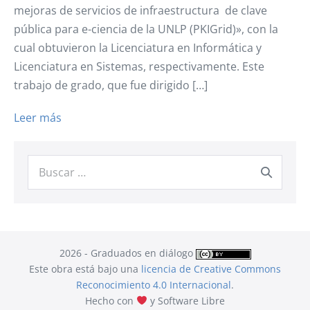
mejoras de servicios de infraestructura de clave
pública para e-ciencia de la UNLP (PKIGrid)», con la
cual obtuvieron la Licenciatura en Informática y
Licenciatura en Sistemas, respectivamente. Este
trabajo de grado, que fue dirigido […]
Guido
Leer más
Celada
y
Buscar:
Juan
Manuel
Finalndin
obtuvieron
la
2026 - Graduados en diálogo
Licenciatura
Este obra está bajo una
licencia de Creative Commons
en
Reconocimiento 4.0 Internacional
.
Hecho con
y Software Libre
Informática