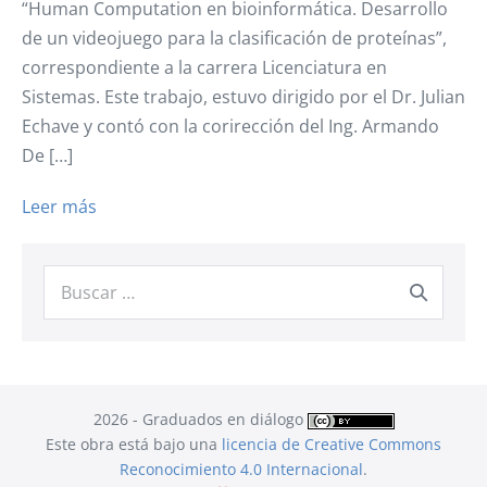
“Human Computation en bioinformática. Desarrollo
de un videojuego para la clasificación de proteínas”,
correspondiente a la carrera Licenciatura en
Sistemas. Este trabajo, estuvo dirigido por el Dr. Julian
Echave y contó con la corirección del Ing. Armando
De […]
Ezequiel
Leer más
Colautti
y
Buscar:
Martín
Moro
obtuvieron
la
Licenciatura
2026 - Graduados en diálogo
en
Este obra está bajo una
licencia de Creative Commons
Sistemas
Reconocimiento 4.0 Internacional
.